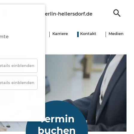
info@mvz-berlin-hellersdorf.de
OP-­Zweitmeinung
Karriere
Kontakt
Medien
mmte
etails einblenden
etails einblenden
Termin­
buchen