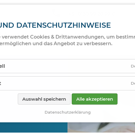
+49 (0)30 99 28 99-0
 UND DATENSCHUTZHINWEISE
belsäulen­sprechstunde
Neurochirurgie
Ärzteteam
e verwendet Cookies & Drittanwendungen, um besti
ermöglichen und das Angebot zu verbessern.
ell
D
t
D
Auswahl speichern
Alle akzeptieren
Datenschutzerklärung