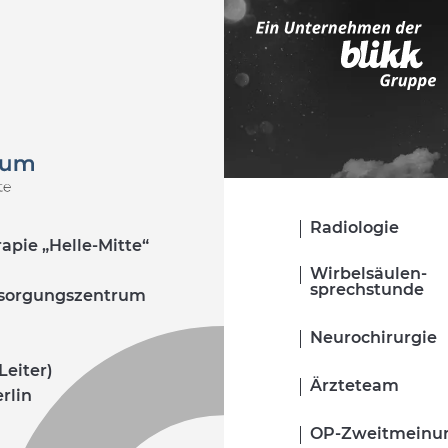
Navigation
Radiologie
pie „Helle-Mitte“
überspringen
Wirbelsäulen­
sprechstunde
ersorgungszentrum
Neurochirurgie
Leiter)
Ärzteteam
erlin
OP-­Zweitmeinu