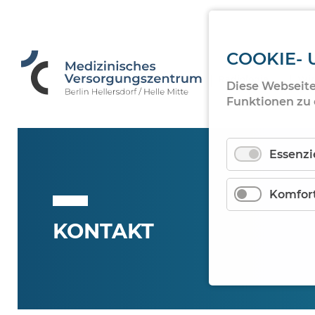
COOKIE-
Navigation
Radiologie
Wir
Diese Webseit
überspringen
Funktionen zu 
Essenzi
Komfor
KONTAKT